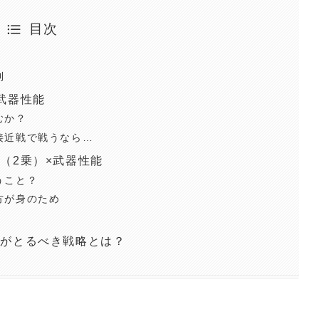
目次
則
武器性能
むか？
接近戦で戦うなら…
（2乗）×武器性能
うこと？
方が身のため
）がとるべき戦略とは？